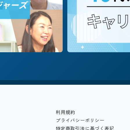
職種別に探す
#営業
#企画/マーケ
#コーポレート
テーマ・働き方別に探す
会貢献/NPO
#飲食
#キャリア/教育
#個人
小企業
#越境学習
#落とし穴
#家計
#
利用規約
プライバシーポリシー
特定商取引法に基づく表記