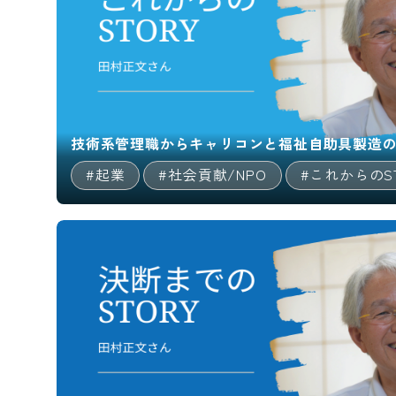
技術系管理職からキャリコンと福祉自助具製造
#起業
#社会貢献/NPO
#これからのST