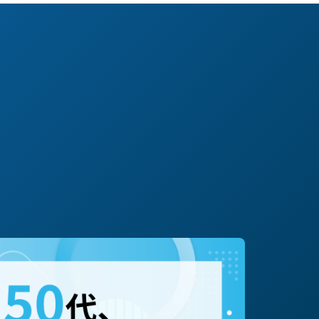
#転職/再就職
#起業