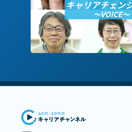
#技術/開発職/エンジニア
#地方創生/地方移住/地域貢献
#社
#中堅中