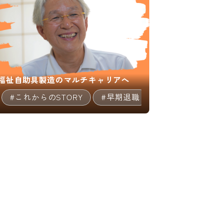
福祉自助具製造のマルチキャリアへ
キャリア/教育
#これからのSTORY
#個人事業主
#早期退職
#マルチキャリア
#技術/開発職/