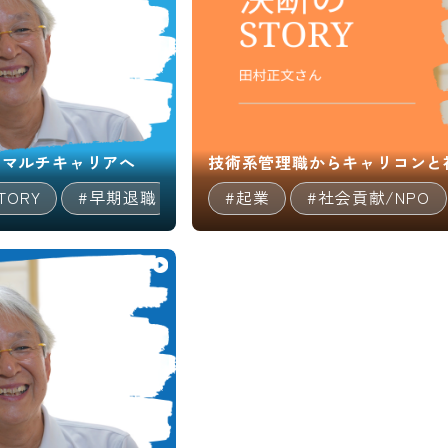
のマルチキャリアへ
技術系管理職からキャリコンと
ORY
#早期退職
#技術/開発職/エンジニア
#起業
#社会貢献/NPO
#