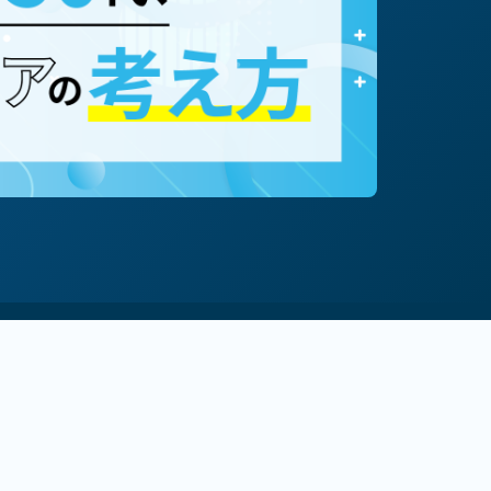
#専門職（コンサルタント等）
事業主
#経営者
#マルチキャリア
80歳まで働く