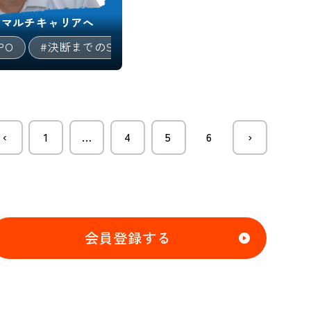
のマルチキャリアへ
PO
#決断までのSTORY
#早期退職
#技術/開
‹
1
…
4
5
6
›
会員登録する