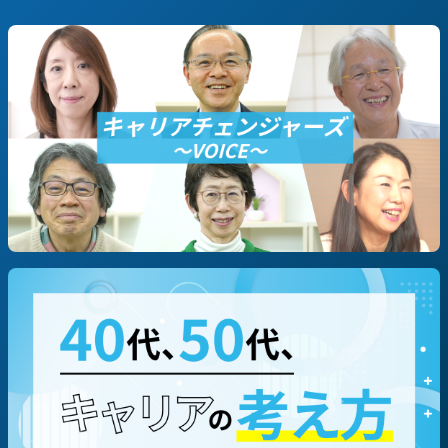
#決断までのSTORY
#これからのSTORY
#定年退職
#早期退職
#転職/再就職
#起業
職種別に探す
#技術/開発職/エンジニア
#営業
#企画/マーケ
#コーポレート
#専門職（コンサルタント等）