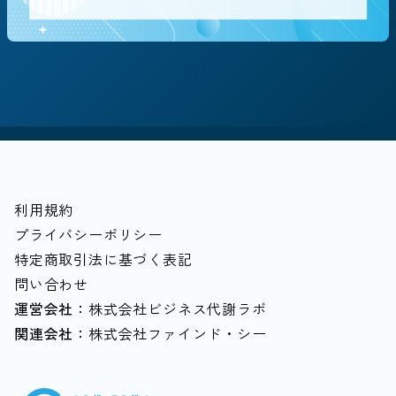
テーマ・働き方別に探す
#地方創生/地方移住/地域貢献
#社会貢献/NPO
#飲食
#キャリア/教育
#個人事業主
#経営者
#マルチキャリア
#中堅中小企業
#越境学習
#落とし穴
#家計
#80歳まで働く
利用規約
プライバシーポリシー
特定商取引法に基づく表記
問い合わせ
運営会社：
株式会社ビジネス代謝ラボ
関連会社：
株式会社ファインド・シー