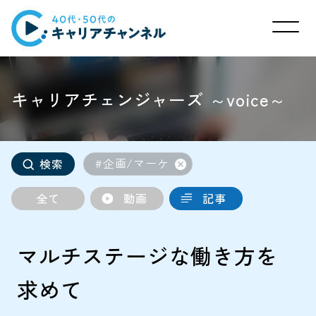
キャリアチェンジャーズ ～voice～
#企画/マーケ
検索
全て
動画
記事
マルチステージな働き方を
求めて