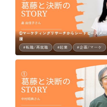
➀マーケティングリサーチからシードビーズメー
援
#転職/再就職
#起業
#企画/マーケ