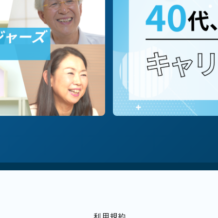
職種別に探す
#営業
#企画/マーケ
#コーポレート
テーマ・働き方別に探す
会貢献/NPO
#飲食
#キャリア/教育
#個人
小企業
#越境学習
#落とし穴
#家計
#
利用規約