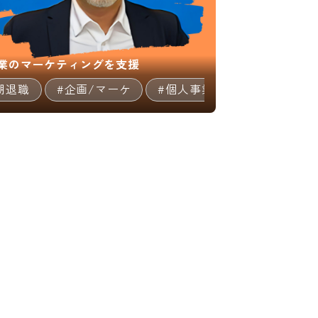
業のマーケティングを支援
職（コンサルタント等）
期退職
#企画/マーケ
#個人事業主
#マルチキ
08:59