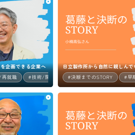
スを企画できる企業へ
日立製作所から自然に親しんで
/再就職
#技術/開発職/エンジニア
#決断までのSTORY
#企画/マーケ
#早