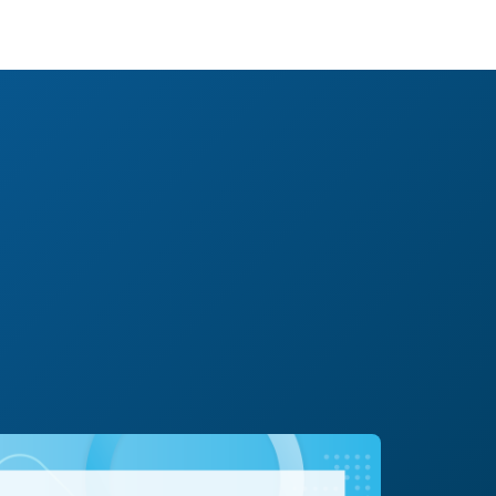
#転職/再就職
#起業