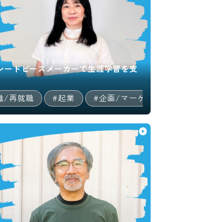
シードビーズメーカーで生涯学習を支
RY
職/再就職
#起業
#企画/マーケ
#コーポレート
12:45