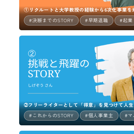
①リクルートと大学教授の経験から6次化事業を
#決断までのSTORY
#早期退職
#起業
➁フリーライターとして「得意」を見つけて人生
#これからのSTORY
#個人事業主
#