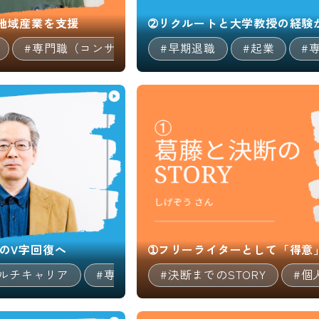
地域産業を支援
➁リクルートと大学教授の経験
#専門職（コンサルタント等）
#早期退職
#地方創生/地方移
#起業
#
のV字回復へ
➀フリーライターとして「得意
マルチキャリア
#専門職（コンサルタント等）
#決断までのSTORY
#個
11:26