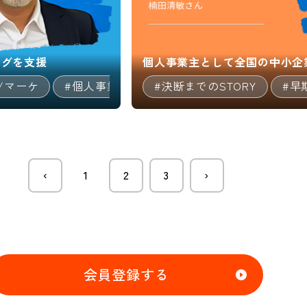
ングを支援
個人事業主として全国の中小企
/マーケ
#個人事業主
#決断までのSTORY
#マルチキャリア
#専門
#早
‹
1
2
3
›
会員登録する