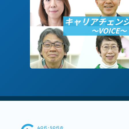
#技術/開発職/エンジニア
#地方創生/地方移住/地域貢献
#社
#中堅中