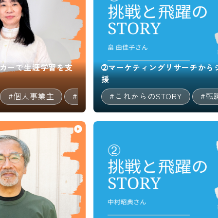
カーで生涯学習を支
➁マーケティングリサーチから
援
#個人事業主
#マルチキャリア
#これからのSTORY
#決断までのSTO
#転