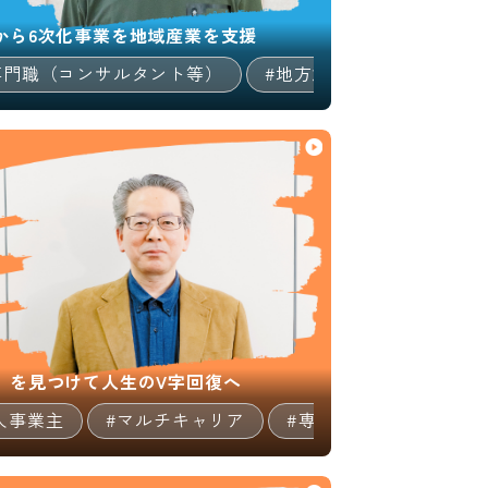
から6次化事業を地域産業を支援
住/地域貢献
専門職（コンサルタント等）
#キャリア/教育
#地方創生/地方移住/地域
#マルチキャリア
」を見つけて人生のV字回復へ
人事業主
#マルチキャリア
#専門職（コンサルタン