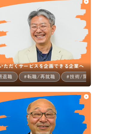
いただくサービスを企画できる企業へ
期退職
#社会貢献/NPO
#転職/再就職
#マルチキャリア
#技術/開発職/エンジニア
#中堅中小企