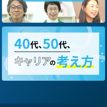
職種別に探す
#技術/開発職/エンジニア
#営業
#企画/マーケ
#コーポレート
#専門職（コンサルタント等）
テーマ・働き方別に探す
#地方創生/地方移住/地域貢献
#社会貢献/NPO
#飲食
#キャリア/教育
#個人事業主
#経営者
#マルチキャリア