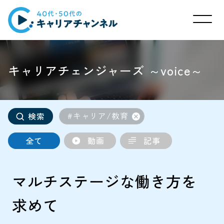
キャリアチェンジャーズ ～voice～
#キャリア/教育
検索
全て
動画
記事
マルチステージな働き方を
求めて