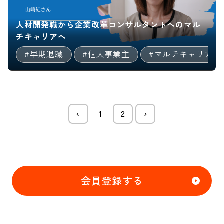
人材開発職から企業改革コンサルタントへのマル
チキャリアへ
#早期退職
#個人事業主
#マルチキャリア
‹
1
2
›
会員登録する