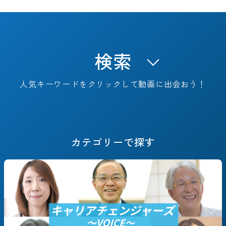
検索
人気キーワードをクリックして動画に出会おう！
キャリアフェーズで探す
カテゴリーで探す
#決断までのSTORY
#これからのSTORY
#定年退職
#早期退職
#転職/再就職
#起業