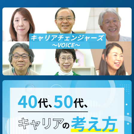
#決断までのSTORY
#これからのSTORY
#定年退職
#早期退職
#転職/再就職
#起業
職種別に探す
#技術/開発職/エンジニア
#営業
#企画/マーケ
#コーポレート
#専門職（コンサルタント等）