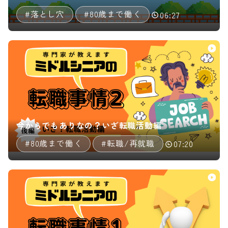
#落とし穴
#80歳まで働く
06:27
今からでもありなの？いざ転職活動編
#80歳まで働く
#転職/再就職
07:20