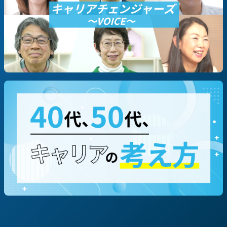
#起業
職種別に探す
#技術/開発職/エンジニア
#営業
#企画/マーケ
#コーポレート
#専門職（コンサルタント等）
テーマ・働き方別に探す
#地方創生/地方移住/地域貢献