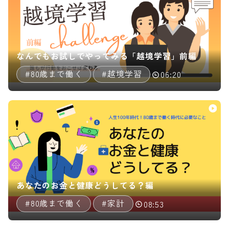
なんでもお試しでやってみる「越境学習」前編
#80歳まで働く
#越境学習
06:20
あなたのお金と健康どうしてる？編
#80歳まで働く
#家計
08:53