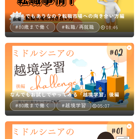
今からでもありなの？転職市場への向き合い方編
#80歳まで働く
#転職/再就職
08:46
なんでもお試しでやってみる「越境学習」後編
#80歳まで働く
#越境学習
05:07