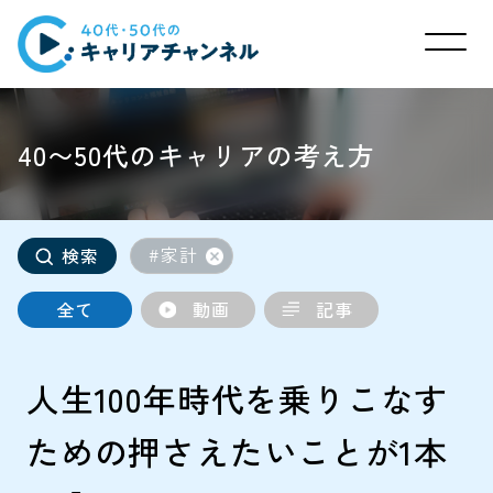
40〜50代のキャリアの考え方
#家計
検索
全て
動画
記事
人生100年時代を乗りこなす
ための押さえたいことが1本