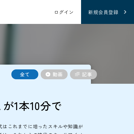
ログイン
新規会員登録
全て
動画
記事
が1本10分で
世代はこれまでに培ったスキルや知識が