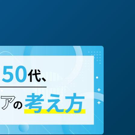
#転職/再就職
#起業
#専門職（コンサルタント等）