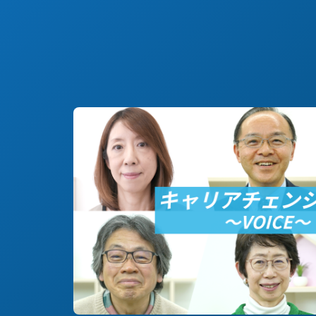
#決断までのSTORY
#技術/開発職/エンジニア