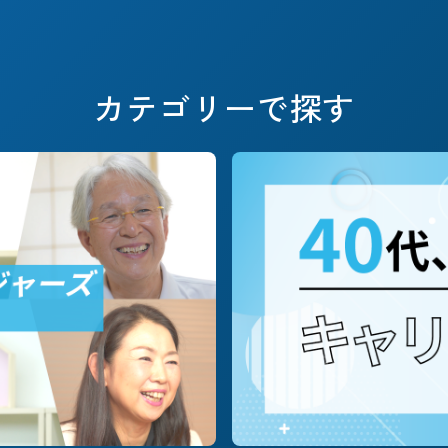
キャリアフェーズで探す
カテゴリーで探す
#これからのSTORY
#定年退職
#早期退職
職種別に探す
#営業
#企画/マーケ
#コーポレート