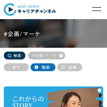
#企画/マーケ
#企画/マーケ
検索
全て
動画
記事