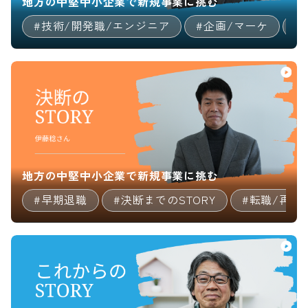
地方の中堅中小企業で新規事業に挑む
#技術/開発職/エンジニア
#企画/マーケ
#
地方の中堅中小企業で新規事業に挑む
#早期退職
#決断までのSTORY
#転職/再就