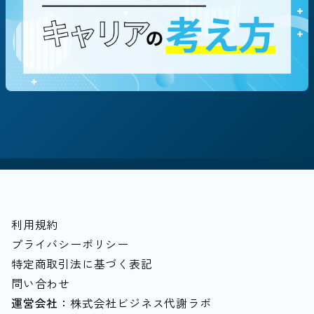
テーマ・働き方別に探す
#地方創生/地方移住/地域貢献
#社会貢献/NPO
#飲食
#キャリア/教育
#個人事業主
#経営者
#マルチキャリア
#中堅中小企業
#越境学習
#落とし穴
#家計
#80歳まで働く
利用規約
プライバシーポリシー
特定商取引法に基づく表記
問い合わせ
運営会社：
株式会社ビジネス代謝ラボ