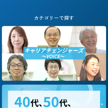
キャリアフェーズで探す
カテゴリーで探す
#決断までのSTORY
#これからのSTORY
#定年退職
#早期退職
#転職/再就職
#起業
職種別に探す
#技術/開発職/エンジニア
#営業
#企画/マーケ
#コーポレート
#専門職（コンサルタント等）