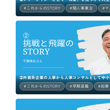
#これからのSTORY
#個人事業主
#
➁外資系企業の人事から人事コンサルとして中小
#これからのSTORY
#早期退職
#起業