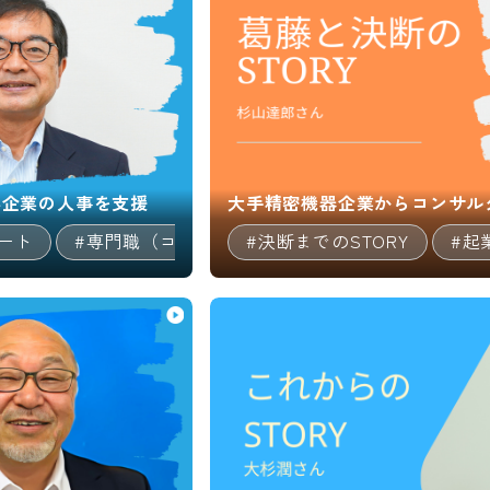
小企業の人事を支援
大手精密機器企業からコンサル
ート
#専門職（コンサルタント等）
#決断までのSTORY
#経営者
#起
0