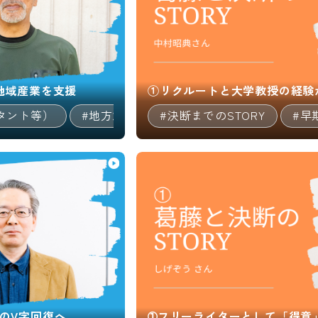
地域産業を支援
①リクルートと大学教授の経験
タント等）
#地方創生/地方移住/地域貢献
#決断までのSTORY
#キャリ
#早
のV字回復へ
➀フリーライターとして「得意