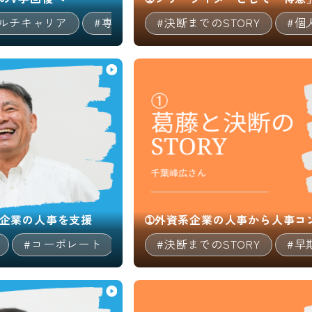
マルチキャリア
#専門職（コンサルタント等）
#決断までのSTORY
#個
11:26
企業の人事を支援
➀外資系企業の人事から人事コ
#コーポレート
#専門職（コンサルタント等）
#決断までのSTORY
#早