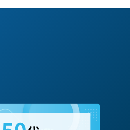
#転職/再就職
#起業