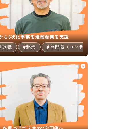
から6次化事業を地域産業を支援
ア/教育
期退職
#起業
#マルチキャリア
#専門職（コンサルタント等）
#これからのSTORY
#
」を見つけて人生のV字回復へ