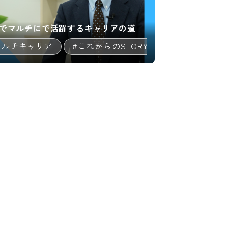
 フリーでマルチにで活躍するキャリアの道
職（コンサルタント等）
マルチキャリア
#これからのSTORY
#キャリア/教
08:59