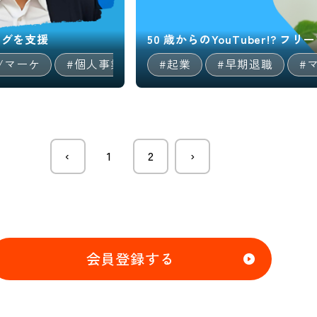
ングを支援
50 歳からのYouTuber!?
/マーケ
#個人事業主
#起業
#マルチキャリア
#早期退職
#専門
#
‹
1
2
›
会員登録する