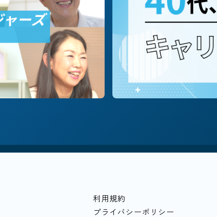
職種別に探す
#営業
#企画/マーケ
#コーポレート
テーマ・働き方別に探す
会貢献/NPO
#飲食
#キャリア/教育
#個人
小企業
#越境学習
#落とし穴
#家計
#
利用規約
プライバシーポリシー