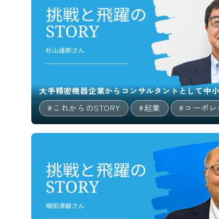
大手精密機器企業からコンサルタントとして中
#これからのSTORY
#起業
#コーポレ