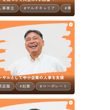
人事業主
#マルチキャリア
#専門職（コンサルタン
ンサルとして中小企業の人事を支援
期退職
#経営者
#起業
#コーポレート
#専門職（コンサ
08:29