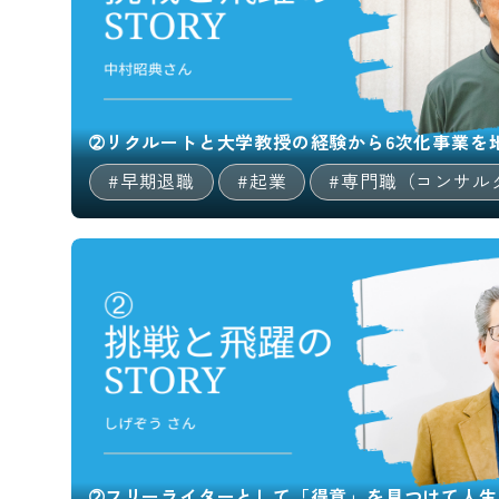
➁リクルートと大学教授の経験から6次化事業を
#早期退職
#起業
#専門職（コンサル
➁フリーライターとして「得意」を見つけて人生