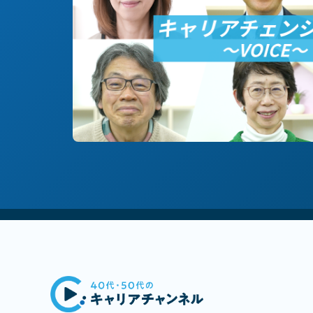
#技術/開発職/エンジニア
#地方創生/地方移住/地域貢献
#社
#中堅中