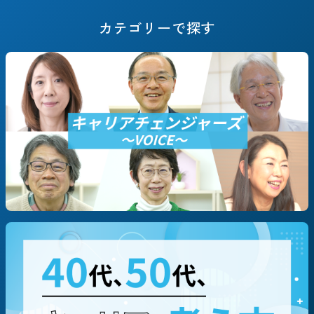
キャリアフェーズで探す
カテゴリーで探す
#決断までのSTORY
#これからのSTORY
#定年退職
#早期退職
#転職/再就職
#起業
職種別に探す
#技術/開発職/エンジニア
#営業
#企画/マーケ
#コーポレート
#専門職（コンサルタント等）