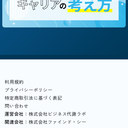
テーマ・働き方別に探す
#地方創生/地方移住/地域貢献
#社会貢献/NPO
#飲食
#キャリア/教育
#個人事業主
#経営者
#マルチキャリア
#中堅中小企業
#越境学習
#落とし穴
#家計
#80歳まで働く
利用規約
プライバシーポリシー
特定商取引法に基づく表記
問い合わせ
運営会社：
株式会社ビジネス代謝ラボ
関連会社：
株式会社ファインド・シー