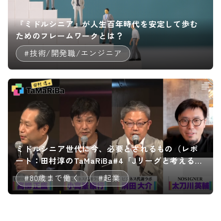
『ミドルシニア』が人生百年時代を安定して歩む
ためのフレームワークとは？
#技術/開発職/エンジニア
ミドルシニア世代に今、必要とされるもの（レポ
ート：田村淳のTaMaRiBa#4「Jリーグと考える課
題解決 / ミドルシニアの働き方を考える」）
#80歳まで働く
#起業