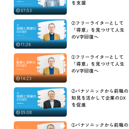
を支援
07:53
➁フリーライターとして
「得意」を見つけて人生
のV字回復へ
11:26
➀フリーライターとして
「得意」を見つけて人生
のV字回復へ
14:23
➁パナソニックから前職の
知見を活かして企業のDX
を促進
09:08
➀パナソニックから前職の