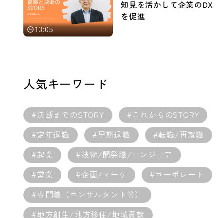
知見を活かして企業のDX
を促進
13:05
人気キーワード
#決断までのSTORY
#これからのSTORY
#定年退職
#早期退職
#転職/再就職
#起業
#技術/開発職/エンジニア
#営業
#企画/マーケ
#コーポレート
#専門職（コンサルタント等）
#地方創生/地方移住/地域貢献