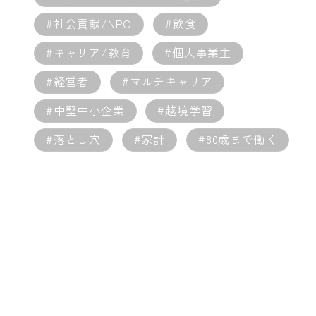
#社会貢献/NPO
#飲食
#キャリア/教育
#個人事業主
#経営者
#マルチキャリア
#中堅中小企業
#越境学習
#落とし穴
#家計
#80歳まで働く