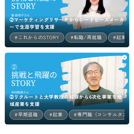
➁マーケティングリサーチからシードビーズメーカ
ーで生涯学習を支援
#個人事業主
#これからのSTORY
#マルチキャリア
#転職/再就職
#決断までのSTORY
#起業
➁リクルートと大学教授の経験から6次化事業を地
域産業を支援
#専門職（コンサルタント等）
#早期退職
#起業
#専門職（コンサルタント
#地方創生/地方移住/