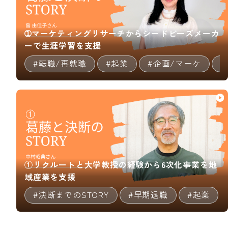
➀マーケティングリサーチからシードビーズメーカ
ーで生涯学習を支援
#転職/再就職
#起業
#企画/マーケ
①リクルートと大学教授の経験から6次化事業を地
域産業を支援
#決断までのSTORY
#早期退職
#起業