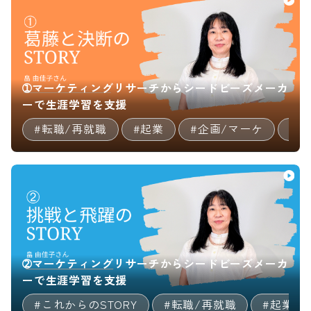
➀マーケティングリサーチからシードビーズメーカ
ーで生涯学習を支援
#転職/再就職
#起業
#企画/マーケ
#
➁マーケティングリサーチからシードビーズメーカ
ーで生涯学習を支援
#これからのSTORY
#転職/再就職
#起業