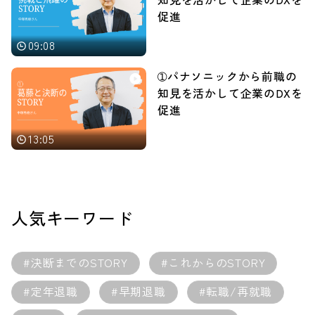
促進
09:08
➀パナソニックから前職の
知見を活かして企業のDXを
促進
13:05
人気キーワード
#決断までのSTORY
#これからのSTORY
#定年退職
#早期退職
#転職/再就職