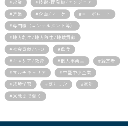
#起業
#技術/開発職/エンジニア
#営業
#企画/マーケ
#コーポレート
#専門職（コンサルタント等）
#地方創生/地方移住/地域貢献
#社会貢献/NPO
#飲食
#キャリア/教育
#個人事業主
#経営者
#マルチキャリア
#中堅中小企業
#越境学習
#落とし穴
#家計
#80歳まで働く