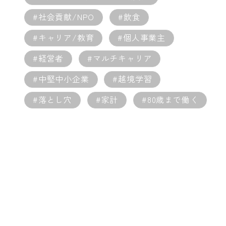
#社会貢献/NPO
#飲食
#キャリア/教育
#個人事業主
#経営者
#マルチキャリア
#中堅中小企業
#越境学習
#落とし穴
#家計
#80歳まで働く