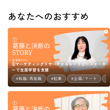
あなたへのおすすめ
➀マーケティングリサーチからシードビーズメーカ
ーで生涯学習を支援
#転職/再就職
#起業
#企画/マーケ