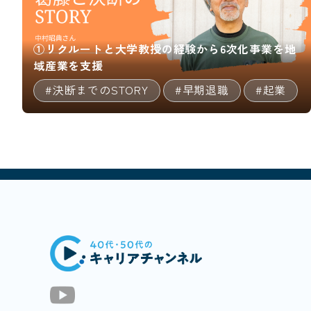
①リクルートと大学教授の経験から6次化事業を地
域産業を支援
#決断までのSTORY
#早期退職
#起業