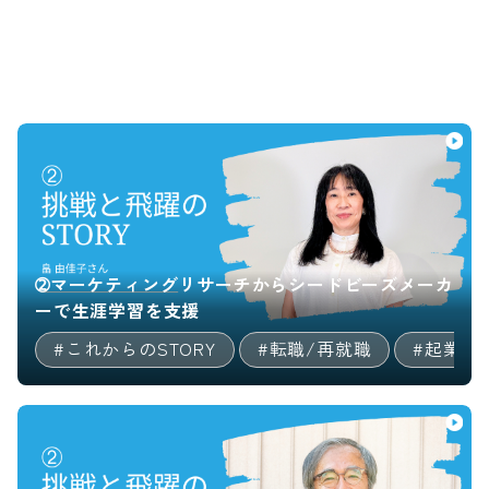
➁マーケティングリサーチからシードビーズメーカ
ーで生涯学習を支援
#個人事業主
#これからのSTORY
#マルチキャリア
#転職/再就職
#決断までのSTORY
#起業