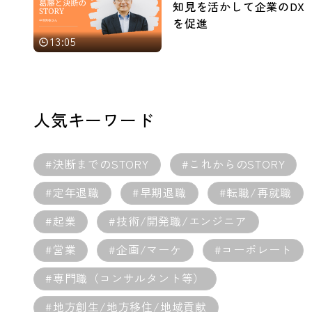
知見を活かして企業のDX
を促進
13:05
人気キーワード
#決断までのSTORY
#これからのSTORY
#定年退職
#早期退職
#転職/再就職
#起業
#技術/開発職/エンジニア
#営業
#企画/マーケ
#コーポレート
#専門職（コンサルタント等）
#地方創生/地方移住/地域貢献