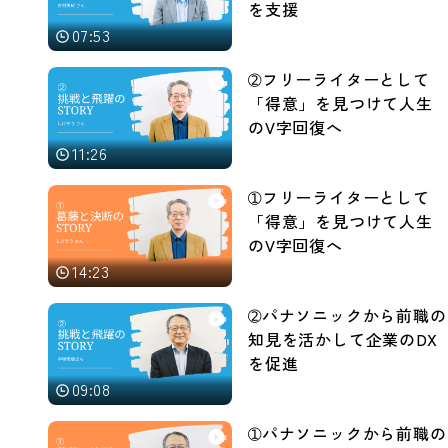
を支援
07:53
➁フリーライターとして
「得意」を見つけて人生
のV字回復へ
11:26
➀フリーライターとして
「得意」を見つけて人生
のV字回復へ
14:23
➁パナソニックから前職の
知見を活かして企業のDX
を促進
09:08
➀パナソニックから前職の