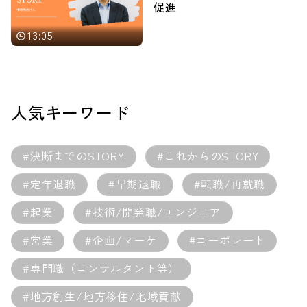
促進
13:05
人気キーワード
#決断までのSTORY
#これからのSTORY
#定年退職
#早期退職
#転職/再就職
#起業
#技術/開発職/エンジニア
#営業
#企画/マーケ
#コーポレート
#専門職（コンサルタント等）
#地方創生/地方移住/地域貢献