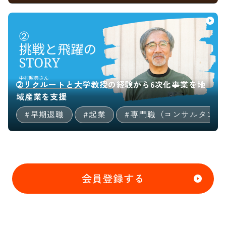
階層別社員研修等の実務にも
精通。
【これまでの実績】
中小企業119 新現役支援実
績 全国6社
➁リクルートと大学教授の経験から6次化事業を地
令和2年度専門家派遣事例
域産業を支援
（神奈川）に掲載 P17
#早期退職
#起業
#専門職（コンサルタント
https://chusho119.go.jp/publ
◆人事制度グランドデザイン
（新電力業）
◆退職金改訂・人事評価制度
会員登録する
構築（製造業）
◆賃金制度改定 勤怠・給与
計算ｼｽﾃﾑ導入（運輸業）
◆神奈川産業振興センター/