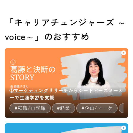
業員約2,000名）で約27年間
人事部勤務。
「キャリアチェンジャーズ ～
人事労務を中心に賃金制度、
人事評価制度、退職金制度
voice～」のおすすめ
（確定給付年金）等の企画・
施行に携わり、大手電子部品
企業の人事部とも広く深い人
脈がある。
2015年これまでの知識・経験
を活かして、地域の人と企業
が元気になれる事業展開を志
➀マーケティングリサーチからシードビーズメーカ
して起業。 1960年生まれ
ーで生涯学習を支援
藤沢市在住
#転職/再就職
#起業
#企画/マーケ
#
【専門分野】
□人事・評価・賃金制度の設