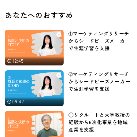
藤沢商工会所 講師
あなたへのおすすめ
【保有資格 等】 ｷｬﾘｱｺﾝｻ
ﾙﾀﾝﾄ標準資格 第1種衛生
管理者
➀マーケティングリサーチ
からシードビーズメーカー
で生涯学習を支援
12:45
➁マーケティングリサーチ
からシードビーズメーカー
で生涯学習を支援
09:42
①リクルートと大学教授の
経験から6次化事業を地域
産業を支援