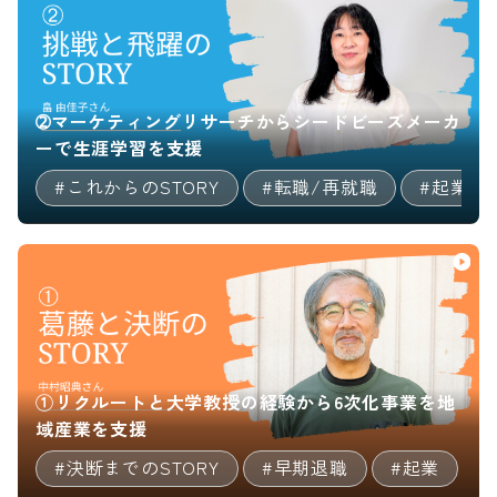
計と運用
□退職金制度（確定給付・確
定拠出企業年金、中退共運
営）
➁マーケティングリサーチからシードビーズメーカ
□規定制定・改定（就業規
ーで生涯学習を支援
則、転勤・役員規・職務分掌
#これからのSTORY
#転職/再就職
#起業
規程等）
□各種監査対応
（SOX,ISMS,OHSAS,EICC、
税務調査、労基臨
□新任管理職のマネジメント
研修
①リクルートと大学教授の経験から6次化事業を地
※昇給・賞与配分計算、人件
域産業を支援
費管理、給与・社会保険、休
#決断までのSTORY
#早期退職
#起業
職復職管理、労働時間管理、